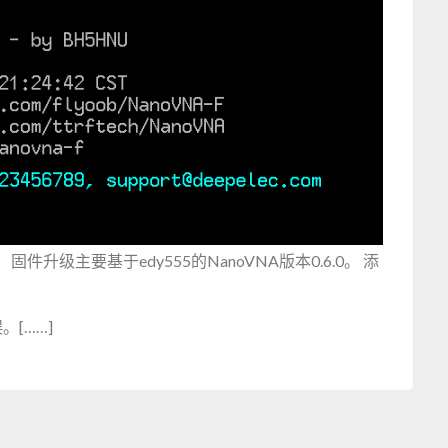
 固件升级主要基于edy555的NanoVNA版本0.6.0。 添
误。[……]